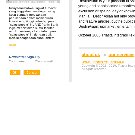
DestinAsian is your passport to Asia
Sales Support Web Application
young and sophisticated urbanites wh
Menyadari bahwa tingkat turnover
excursion or spa holiday or knowin
yang tinggi dan persaingan yang
ketat diantara perusahaan –
Manila... DestinAsian not only pro
perusahaan dalam memberikan
and feature articles, but the publi
komisi yang tinggi terhadap para
"sales people" ini, ANZ Panin Bank
DestinAsian: upmarket, entertainin
ingin menciptakan suatu fasilitas
untuk memanage kebutuhan para
"sales people" ini dengan baik
October 2006 Triasta Integrasi Te
melalui pengadaan suatu sistem.
more
about us
our services
Newsletter Sign-Up
Your name:
*
Your e-mail:
HOME
|
CONTACT
|
SITEMAP
Copyright © 2002 - 2010, Triasta Integ
All rights reserved.