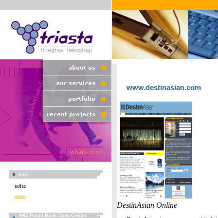
www.destinasian.com
fsfs
sdfsd
more
DestinAsian Online
ANZ Panin Bank Card Center